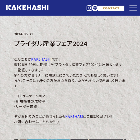
2024.05.31
ブライダル産業フェア2024
こんにちは
KAKEHASHI
です！
5月28日 29日に開催した”ブライダル産業フェア2024”に出展＆セミナ
ー登壇してきました！
多くの方がセミナーに聴講しにきていただき とても嬉しく思います！
また、ブースにも多くの方がお立ち寄りいただきお会いでき嬉しく思いま
す！
・コミュニケーション
・新規接客の成約率
・リーダー育成
何かお困りのことがありましたら
KAKEHASI
にご相談ください!!
お問い合わせはこちらから♪