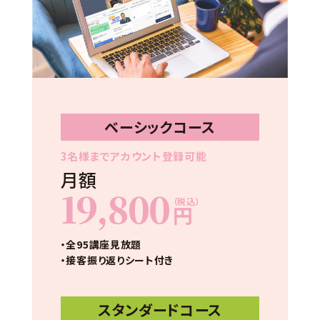
ベーシックコース
3名様までアカウント登録可能
月額
19,800
（税込）
円
・全95講座見放題
・接客振り返りシート付き
スタンダードコース