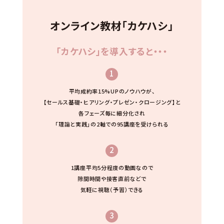
オンライン教材「カケハシ」
「カケハシ」を導入すると・・・
1
平均成約率15%UPのノウハウが、
【セールス基礎・ヒアリング・プレゼン・クロージング】と
各フェーズ毎に細分化され
「理論と実践」の2軸での95講座を受けられる
2
1講座平均5分程度の動画なので
隙間時間や接客直前などで
気軽に視聴（予習）できる
3