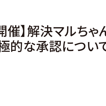
木) 開催】解決マルち
極的な承認につい