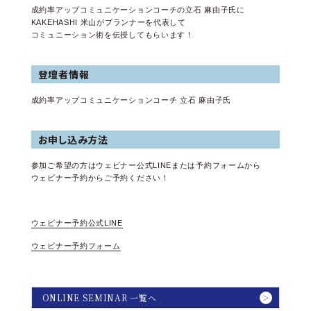
成約率アップコミュニケーションコーチの立石 麻由子氏に
KAKEHASHI 米山がプランナーを代表して
コミュニーション術を伝授してもらいます！
登壇者情報
成約率アップコミュニケーションコーチ 立石 麻由子氏
お申し込み方法
参加ご希望の方はウェビナー公式LINEまたは予約フォームから
ウェビナー予約からご予約ください！
ウェビナー予約公式LINE
ウェビナー予約フォーム
ONLINE SEMINAR 一覧へ
＞